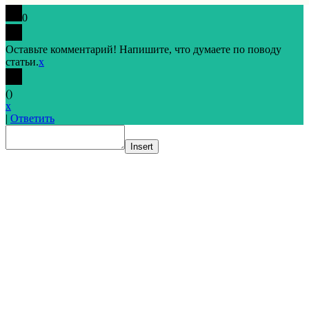
0
Оставьте комментарий! Напишите, что думаете по поводу
статьи.
x
(
)
x
|
Ответить
Insert