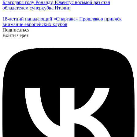
Благодаря голу Роналду, Ювентус восьмой раз стал
обладателем суперкубка Италии
18-летний нападающий «Спартака» Прошляков привлёк
внимание европейских клубов
Подписаться
Войти через