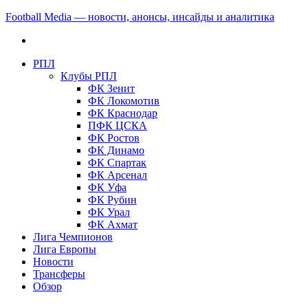
Football Media — новости, анонсы, инсайды и аналитика
РПЛ
Клубы РПЛ
ФК Зенит
ФК Локомотив
ФК Краснодар
ПФК ЦСКА
ФК Ростов
ФК Динамо
ФК Спартак
ФК Арсенал
ФК Уфа
ФК Рубин
ФК Урал
ФК Ахмат
Лига Чемпионов
Лига Европы
Новости
Трансферы
Обзор