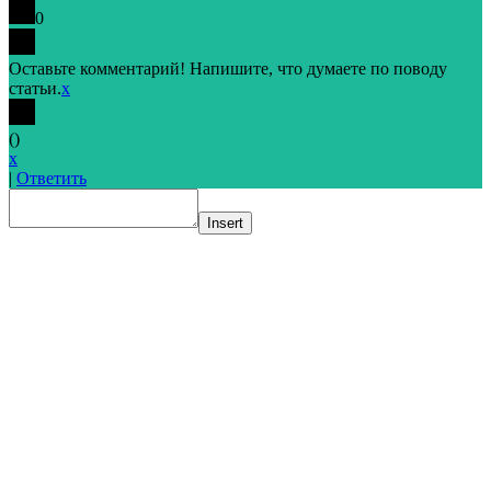
0
Оставьте комментарий! Напишите, что думаете по поводу
статьи.
x
(
)
x
|
Ответить
Insert