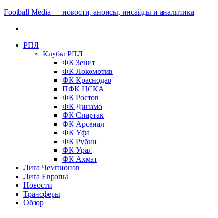
Football Media — новости, анонсы, инсайды и аналитика
РПЛ
Клубы РПЛ
ФК Зенит
ФК Локомотив
ФК Краснодар
ПФК ЦСКА
ФК Ростов
ФК Динамо
ФК Спартак
ФК Арсенал
ФК Уфа
ФК Рубин
ФК Урал
ФК Ахмат
Лига Чемпионов
Лига Европы
Новости
Трансферы
Обзор