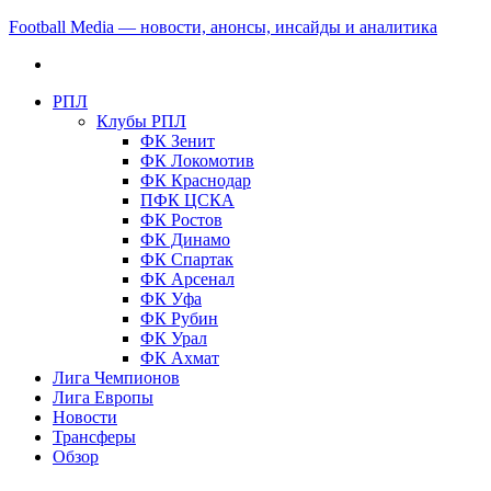
Football Media — новости, анонсы, инсайды и аналитика
РПЛ
Клубы РПЛ
ФК Зенит
ФК Локомотив
ФК Краснодар
ПФК ЦСКА
ФК Ростов
ФК Динамо
ФК Спартак
ФК Арсенал
ФК Уфа
ФК Рубин
ФК Урал
ФК Ахмат
Лига Чемпионов
Лига Европы
Новости
Трансферы
Обзор