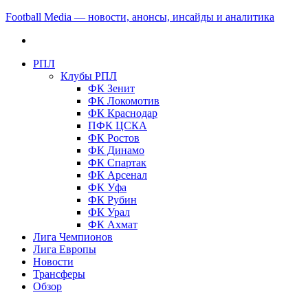
Football Media — новости, анонсы, инсайды и аналитика
РПЛ
Клубы РПЛ
ФК Зенит
ФК Локомотив
ФК Краснодар
ПФК ЦСКА
ФК Ростов
ФК Динамо
ФК Спартак
ФК Арсенал
ФК Уфа
ФК Рубин
ФК Урал
ФК Ахмат
Лига Чемпионов
Лига Европы
Новости
Трансферы
Обзор