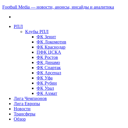
Football Media — новости, анонсы, инсайды и аналитика
РПЛ
Клубы РПЛ
ФК Зенит
ФК Локомотив
ФК Краснодар
ПФК ЦСКА
ФК Ростов
ФК Динамо
ФК Спартак
ФК Арсенал
ФК Уфа
ФК Рубин
ФК Урал
ФК Ахмат
Лига Чемпионов
Лига Европы
Новости
Трансферы
Обзор