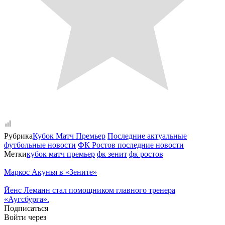
Рубрика
Кубок Матч Премьер
Последние актуальные
футбольные новости
ФК Ростов последние новости
Метки
кубок матч премьер
фк зенит
фк ростов
Маркос Акунья в «Зените»
Йенс Леманн стал помощником главного тренера
«Аугсбурга».
Подписаться
Войти через