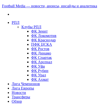
Football Media — новости, анонсы, инсайды и аналитика
РПЛ
Клубы РПЛ
ФК Зенит
ФК Локомотив
ФК Краснодар
ПФК ЦСКА
ФК Ростов
ФК Динамо
ФК Спартак
ФК Арсенал
ФК Уфа
ФК Рубин
ФК Урал
ФК Ахмат
Лига Чемпионов
Лига Европы
Новости
Трансферы
Обзор