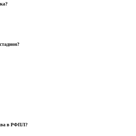
ака?
стадион?
сква в РФПЛ?