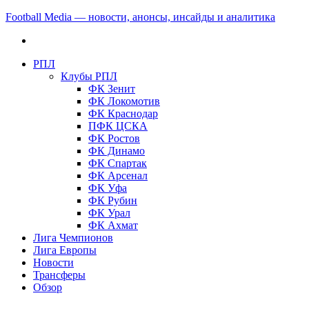
Football Media — новости, анонсы, инсайды и аналитика
РПЛ
Клубы РПЛ
ФК Зенит
ФК Локомотив
ФК Краснодар
ПФК ЦСКА
ФК Ростов
ФК Динамо
ФК Спартак
ФК Арсенал
ФК Уфа
ФК Рубин
ФК Урал
ФК Ахмат
Лига Чемпионов
Лига Европы
Новости
Трансферы
Обзор