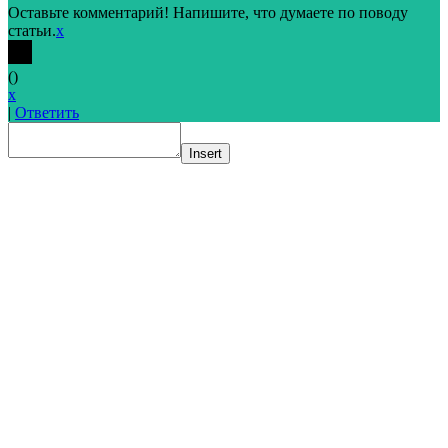
Оставьте комментарий! Напишите, что думаете по поводу
статьи.
x
(
)
x
|
Ответить
Insert