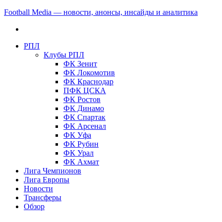
Football Media — новости, анонсы, инсайды и аналитика
РПЛ
Клубы РПЛ
ФК Зенит
ФК Локомотив
ФК Краснодар
ПФК ЦСКА
ФК Ростов
ФК Динамо
ФК Спартак
ФК Арсенал
ФК Уфа
ФК Рубин
ФК Урал
ФК Ахмат
Лига Чемпионов
Лига Европы
Новости
Трансферы
Обзор