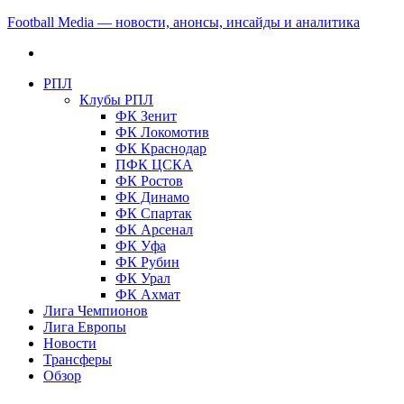
Football Media — новости, анонсы, инсайды и аналитика
РПЛ
Клубы РПЛ
ФК Зенит
ФК Локомотив
ФК Краснодар
ПФК ЦСКА
ФК Ростов
ФК Динамо
ФК Спартак
ФК Арсенал
ФК Уфа
ФК Рубин
ФК Урал
ФК Ахмат
Лига Чемпионов
Лига Европы
Новости
Трансферы
Обзор