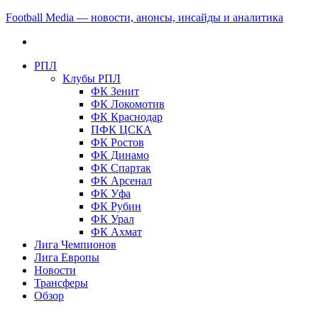
Football Media — новости, анонсы, инсайды и аналитика
РПЛ
Клубы РПЛ
ФК Зенит
ФК Локомотив
ФК Краснодар
ПФК ЦСКА
ФК Ростов
ФК Динамо
ФК Спартак
ФК Арсенал
ФК Уфа
ФК Рубин
ФК Урал
ФК Ахмат
Лига Чемпионов
Лига Европы
Новости
Трансферы
Обзор