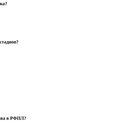
ака?
стадион?
сква в РФПЛ?