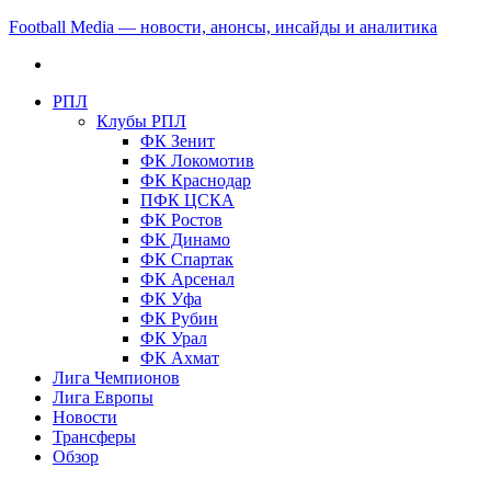
Football Media — новости, анонсы, инсайды и аналитика
РПЛ
Клубы РПЛ
ФК Зенит
ФК Локомотив
ФК Краснодар
ПФК ЦСКА
ФК Ростов
ФК Динамо
ФК Спартак
ФК Арсенал
ФК Уфа
ФК Рубин
ФК Урал
ФК Ахмат
Лига Чемпионов
Лига Европы
Новости
Трансферы
Обзор