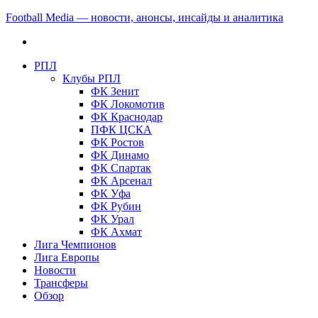
Football Media — новости, анонсы, инсайды и аналитика
РПЛ
Клубы РПЛ
ФК Зенит
ФК Локомотив
ФК Краснодар
ПФК ЦСКА
ФК Ростов
ФК Динамо
ФК Спартак
ФК Арсенал
ФК Уфа
ФК Рубин
ФК Урал
ФК Ахмат
Лига Чемпионов
Лига Европы
Новости
Трансферы
Обзор