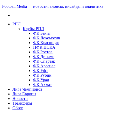
Football Media — новости, анонсы, инсайды и аналитика
РПЛ
Клубы РПЛ
ФК Зенит
ФК Локомотив
ФК Краснодар
ПФК ЦСКА
ФК Ростов
ФК Динамо
ФК Спартак
ФК Арсенал
ФК Уфа
ФК Рубин
ФК Урал
ФК Ахмат
Лига Чемпионов
Лига Европы
Новости
Трансферы
Обзор