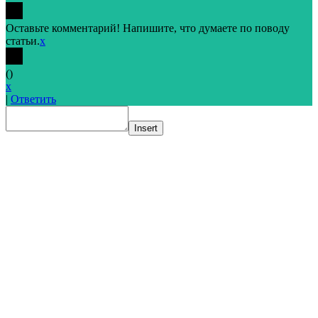
Оставьте комментарий! Напишите, что думаете по поводу
статьи.
x
(
)
x
|
Ответить
Insert