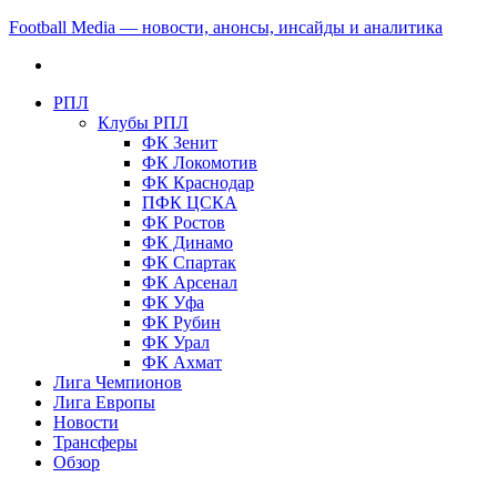
Football Media — новости, анонсы, инсайды и аналитика
РПЛ
Клубы РПЛ
ФК Зенит
ФК Локомотив
ФК Краснодар
ПФК ЦСКА
ФК Ростов
ФК Динамо
ФК Спартак
ФК Арсенал
ФК Уфа
ФК Рубин
ФК Урал
ФК Ахмат
Лига Чемпионов
Лига Европы
Новости
Трансферы
Обзор