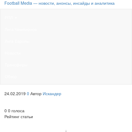
Football Media — новости, анонсы, инсайды и аналитика
РПЛ
Лига Чемпионов
Лига Европы
Новости
Трансферы
Обзор
24.02.2019
0
Автор
Искандер
0
0
голоса
Рейтинг статьи