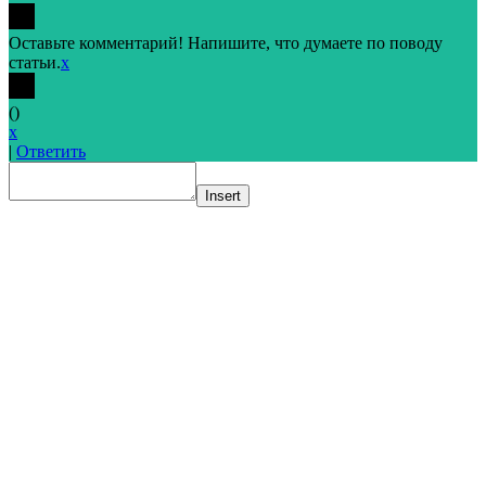
Оставьте комментарий! Напишите, что думаете по поводу
статьи.
x
(
)
x
|
Ответить
Insert