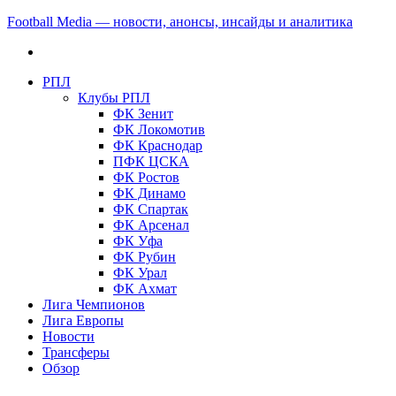
Football Media — новости, анонсы, инсайды и аналитика
РПЛ
Клубы РПЛ
ФК Зенит
ФК Локомотив
ФК Краснодар
ПФК ЦСКА
ФК Ростов
ФК Динамо
ФК Спартак
ФК Арсенал
ФК Уфа
ФК Рубин
ФК Урал
ФК Ахмат
Лига Чемпионов
Лига Европы
Новости
Трансферы
Обзор