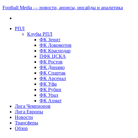
Football Media — новости, анонсы, инсайды и аналитика
РПЛ
Клубы РПЛ
ФК Зенит
ФК Локомотив
ФК Краснодар
ПФК ЦСКА
ФК Ростов
ФК Динамо
ФК Спартак
ФК Арсенал
ФК Уфа
ФК Рубин
ФК Урал
ФК Ахмат
Лига Чемпионов
Лига Европы
Новости
Трансферы
Обзор