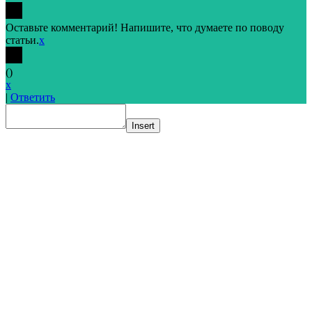
Оставьте комментарий! Напишите, что думаете по поводу
статьи.
x
(
)
x
|
Ответить
Insert