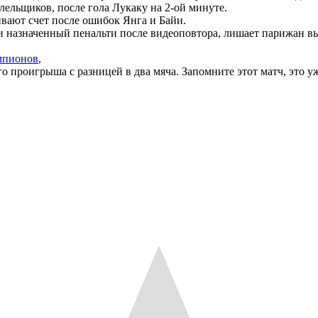
лельщиков, после гола Лукаку на 2-ой минуте.
ивают счет после ошибок Янга и Байи.
и назначенный пенальти после видеоповтора, лишает парижан в
мпионов
,
проигрыша с разницей в два мяча. Запомните этот матч, это уж