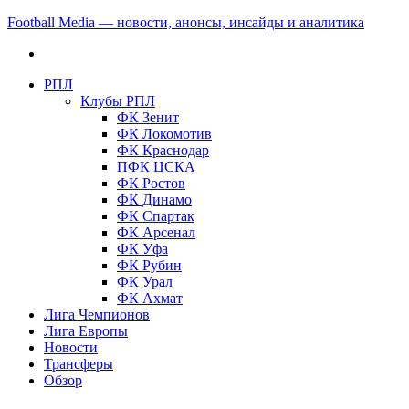
Football Media — новости, анонсы, инсайды и аналитика
РПЛ
Клубы РПЛ
ФК Зенит
ФК Локомотив
ФК Краснодар
ПФК ЦСКА
ФК Ростов
ФК Динамо
ФК Спартак
ФК Арсенал
ФК Уфа
ФК Рубин
ФК Урал
ФК Ахмат
Лига Чемпионов
Лига Европы
Новости
Трансферы
Обзор