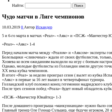
Найти:
Чудо матчи в Лиге чемпионов
10.03.2019
0
Автор
Искандер
5 и 6-го марта в матчах «Реал»- «Аякс» и «ПСЖ- «Манчестер
«Реал»- «Аякс» 1-4
Перед началом матча между «Реалом» и «Аяксом» эксперты гов
Болельщики «сливочных» ждали от своих футболистов, только,
Хозяева ко всем ожиданиям выходили на игру с боевым настрое
Однако, молодые футболисты из Голландии имели другую точк
ХХ века кубка чемпионов.
В итоге «Реал» за неделю проиграл сезон ( вылет из кубка Ис
«Аякс» в первые за 16 лет вышел в четвертьфинал турнира.
Голландский клуб положил конец гегемонии мадридского клуб
После трех сезонов побед «Реала» будет новый обладатель куб
«ПСЖ- «Манчестер Юнайтед» 1-3
После домашнего проигрыша «манкунианцам» нужно было сове
Главный тренер Оле Гуннар Сульшер, еще будучи игроком, 20 л