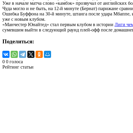
Уже в начале матча слово «камбэк» прозвучал от английских бо
Чуда могло и не быть, на 12-й минуте (Бернат) парижане сравн
Ошибка Буффона на 30-й минуте, штанга после удара Мбаппе, 
уже с новым клубом.
«Манчестер Юнайтед» стал первым клубом в истории
Лиги че
сумевшим выйти в следующий раунд плей-офф после домашнего 
Поделиться:
0
0
голоса
Рейтинг статьи