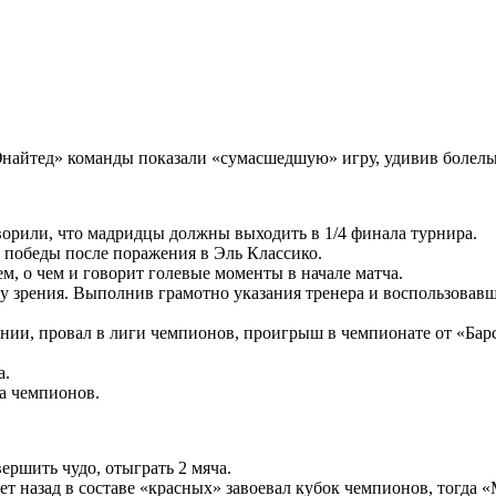
 Юнайтед» команды показали «сумасшедшую» игру, удивив болель
орили, что мадридцы должны выходить в 1/4 финала турнира.
 победы после поражения в Эль Классико.
м, о чем и говорит голевые моменты в начале матча.
у зрения. Выполнив грамотно указания тренера и воспользова
пании, провал в лиги чемпионов, проигрыш в чемпионате от «Бар
а.
ка чемпионов.
ршить чудо, отыграть 2 мяча.
ет назад в составе «красных» завоевал кубок чемпионов, тогда 