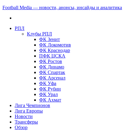
Football Media — новости, анонсы, инсайды и аналитика
РПЛ
Клубы РПЛ
ФК Зенит
ФК Локомотив
ФК Краснодар
ПФК ЦСКА
ФК Ростов
ФК Динамо
ФК Спартак
ФК Арсенал
ФК Уфа
ФК Рубин
ФК Урал
ФК Ахмат
Лига Чемпионов
Лига Европы
Новости
Трансферы
Обзор