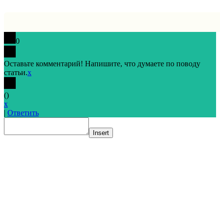
0
Оставьте комментарий! Напишите, что думаете по поводу
статьи.
x
(
)
x
|
Ответить
Insert