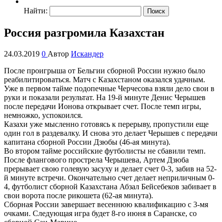
Найти:
Россия разгромила Казахстан
24.03.2019
0
Автор
Искандер
После проигрыша от Бельгии сборной России нужно было
реабилитироваться. Матч с Казахстаном оказался удачным.
Уже в первом тайме подопечные Черчесова взяли дело свои в
руки и показали результат. На 19-й минуте Денис Черышев
после передачи Ионова открывает счет. После темп игры,
немножко, успокоился.
Казахи уже мысленно готовясь к перерыву, пропустили еще
один гол в раздевалку. И снова это делает Черышев с передачи
капитана сборной России Дзюбы (46-ая минута).
Во втором тайме российские футболисты не сбавили темп.
После флангового прострела Черышева, Артем Дзюба
прерывает свою голевую засуху и делает счет 0-3, забив на 52-
й минуте встречи. Окончательно счет делает неприличным 0-
4, футболист сборной Казахстана Абзал Бейсебеков забивает в
свои ворота после рикошета (62-ая минута).
Сборная России завершает весеннюю квалификацию с 3-мя
очками. Следующая игра будет 8-го июня в Саранске, со