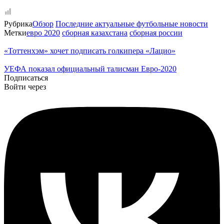
Рубрика
Обзор
Последние актуальные футбольные новости
Метки
евро 2020
сборная казахстана
сборная россии
«Тоттенхэм» хочет подписать голкипера «Лацио»
УЕФА показал официальный талисман Евро-2020
Подписаться
Войти через