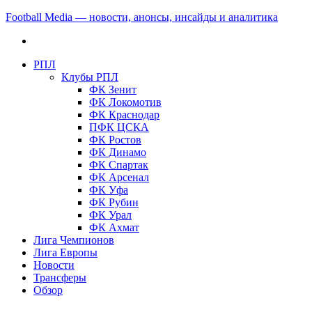
Football Media — новости, анонсы, инсайды и аналитика
РПЛ
Клубы РПЛ
ФК Зенит
ФК Локомотив
ФК Краснодар
ПФК ЦСКА
ФК Ростов
ФК Динамо
ФК Спартак
ФК Арсенал
ФК Уфа
ФК Рубин
ФК Урал
ФК Ахмат
Лига Чемпионов
Лига Европы
Новости
Трансферы
Обзор