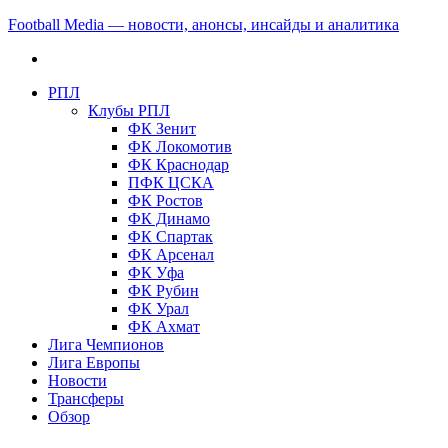
Football Media — новости, анонсы, инсайды и аналитика
РПЛ
Клубы РПЛ
ФК Зенит
ФК Локомотив
ФК Краснодар
ПФК ЦСКА
ФК Ростов
ФК Динамо
ФК Спартак
ФК Арсенал
ФК Уфа
ФК Рубин
ФК Урал
ФК Ахмат
Лига Чемпионов
Лига Европы
Новости
Трансферы
Обзор