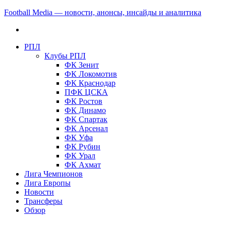
Football Media — новости, анонсы, инсайды и аналитика
РПЛ
Клубы РПЛ
ФК Зенит
ФК Локомотив
ФК Краснодар
ПФК ЦСКА
ФК Ростов
ФК Динамо
ФК Спартак
ФК Арсенал
ФК Уфа
ФК Рубин
ФК Урал
ФК Ахмат
Лига Чемпионов
Лига Европы
Новости
Трансферы
Обзор