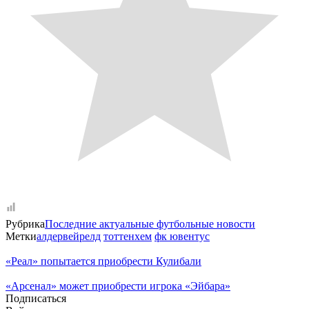
Рубрика
Последние актуальные футбольные новости
Метки
алдервейрелд
тоттенхем
фк ювентус
«Реал» попытается приобрести Кулибали
«Арсенал» может приобрести игрока «Эйбара»
Подписаться