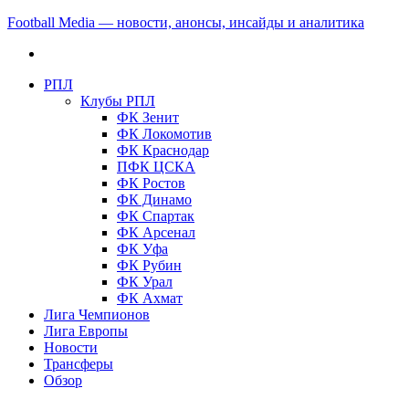
Football Media — новости, анонсы, инсайды и аналитика
РПЛ
Клубы РПЛ
ФК Зенит
ФК Локомотив
ФК Краснодар
ПФК ЦСКА
ФК Ростов
ФК Динамо
ФК Спартак
ФК Арсенал
ФК Уфа
ФК Рубин
ФК Урал
ФК Ахмат
Лига Чемпионов
Лига Европы
Новости
Трансферы
Обзор