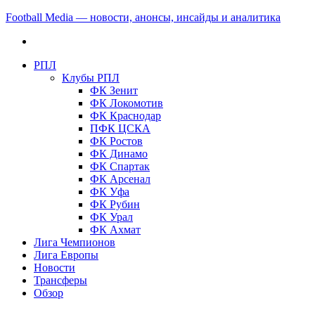
Football Media — новости, анонсы, инсайды и аналитика
РПЛ
Клубы РПЛ
ФК Зенит
ФК Локомотив
ФК Краснодар
ПФК ЦСКА
ФК Ростов
ФК Динамо
ФК Спартак
ФК Арсенал
ФК Уфа
ФК Рубин
ФК Урал
ФК Ахмат
Лига Чемпионов
Лига Европы
Новости
Трансферы
Обзор