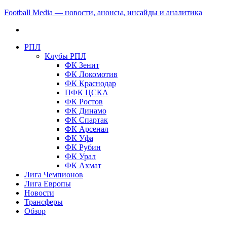
Football Media — новости, анонсы, инсайды и аналитика
РПЛ
Клубы РПЛ
ФК Зенит
ФК Локомотив
ФК Краснодар
ПФК ЦСКА
ФК Ростов
ФК Динамо
ФК Спартак
ФК Арсенал
ФК Уфа
ФК Рубин
ФК Урал
ФК Ахмат
Лига Чемпионов
Лига Европы
Новости
Трансферы
Обзор