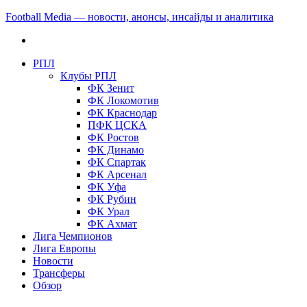
Football Media — новости, анонсы, инсайды и аналитика
РПЛ
Клубы РПЛ
ФК Зенит
ФК Локомотив
ФК Краснодар
ПФК ЦСКА
ФК Ростов
ФК Динамо
ФК Спартак
ФК Арсенал
ФК Уфа
ФК Рубин
ФК Урал
ФК Ахмат
Лига Чемпионов
Лига Европы
Новости
Трансферы
Обзор