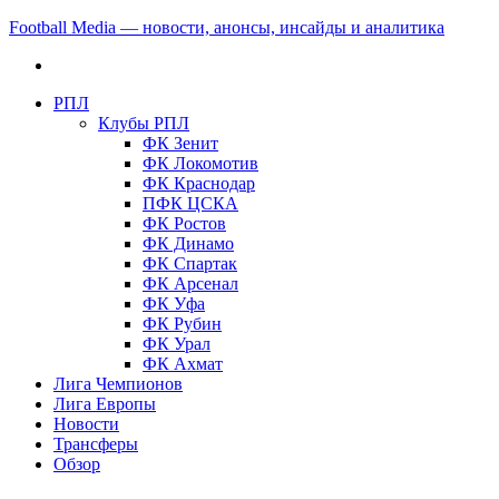
Football Media — новости, анонсы, инсайды и аналитика
РПЛ
Клубы РПЛ
ФК Зенит
ФК Локомотив
ФК Краснодар
ПФК ЦСКА
ФК Ростов
ФК Динамо
ФК Спартак
ФК Арсенал
ФК Уфа
ФК Рубин
ФК Урал
ФК Ахмат
Лига Чемпионов
Лига Европы
Новости
Трансферы
Обзор