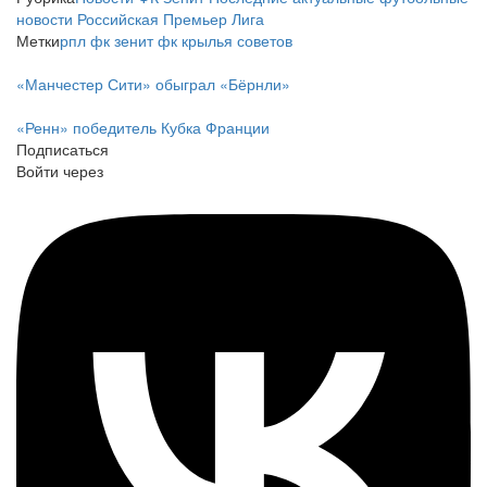
новости
Российская Премьер Лига
Метки
рпл
фк зенит
фк крылья советов
«Манчестер Сити» обыграл «Бёрнли»
«Ренн» победитель Кубка Франции
Подписаться
Войти через