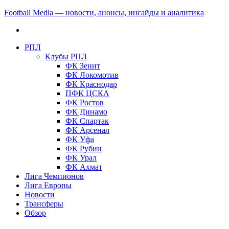
Football Media — новости, анонсы, инсайды и аналитика
РПЛ
Клубы РПЛ
ФК Зенит
ФК Локомотив
ФК Краснодар
ПФК ЦСКА
ФК Ростов
ФК Динамо
ФК Спартак
ФК Арсенал
ФК Уфа
ФК Рубин
ФК Урал
ФК Ахмат
Лига Чемпионов
Лига Европы
Новости
Трансферы
Обзор