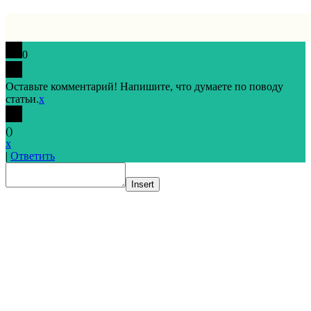
0
Оставьте комментарий! Напишите, что думаете по поводу
статьи.
x
(
)
x
|
Ответить
Insert