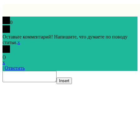
0
Оставьте комментарий! Напишите, что думаете по поводу
статьи.
x
(
)
x
|
Ответить
Insert