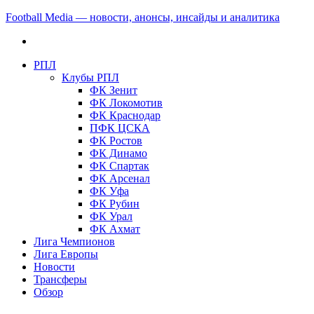
Football Media — новости, анонсы, инсайды и аналитика
РПЛ
Клубы РПЛ
ФК Зенит
ФК Локомотив
ФК Краснодар
ПФК ЦСКА
ФК Ростов
ФК Динамо
ФК Спартак
ФК Арсенал
ФК Уфа
ФК Рубин
ФК Урал
ФК Ахмат
Лига Чемпионов
Лига Европы
Новости
Трансферы
Обзор