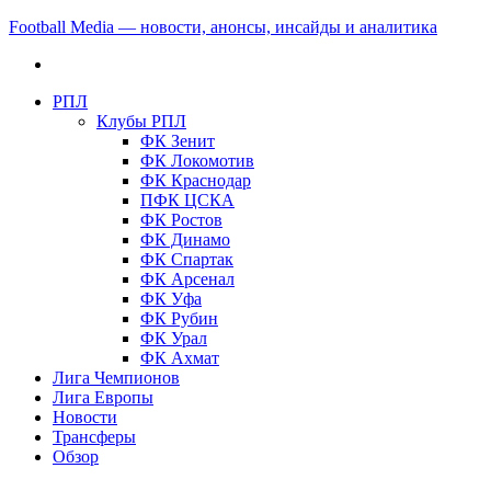
Football Media — новости, анонсы, инсайды и аналитика
РПЛ
Клубы РПЛ
ФК Зенит
ФК Локомотив
ФК Краснодар
ПФК ЦСКА
ФК Ростов
ФК Динамо
ФК Спартак
ФК Арсенал
ФК Уфа
ФК Рубин
ФК Урал
ФК Ахмат
Лига Чемпионов
Лига Европы
Новости
Трансферы
Обзор