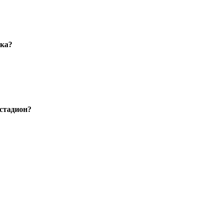
ака?
стадион?