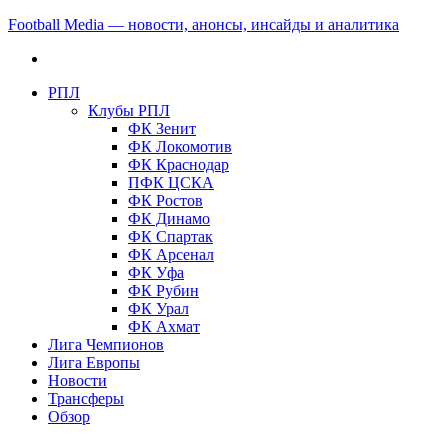
Football Media — новости, анонсы, инсайды и аналитика
РПЛ
Клубы РПЛ
ФК Зенит
ФК Локомотив
ФК Краснодар
ПФК ЦСКА
ФК Ростов
ФК Динамо
ФК Спартак
ФК Арсенал
ФК Уфа
ФК Рубин
ФК Урал
ФК Ахмат
Лига Чемпионов
Лига Европы
Новости
Трансферы
Обзор