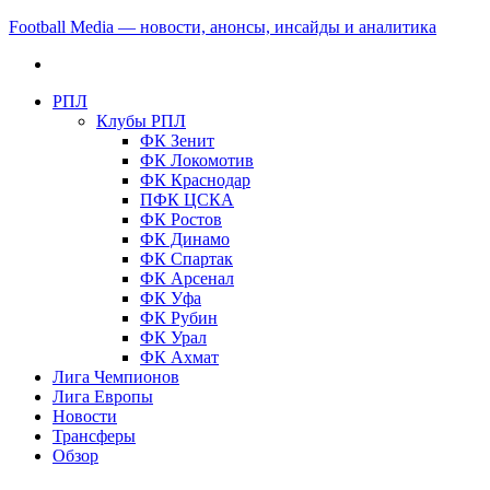
Football Media — новости, анонсы, инсайды и аналитика
РПЛ
Клубы РПЛ
ФК Зенит
ФК Локомотив
ФК Краснодар
ПФК ЦСКА
ФК Ростов
ФК Динамо
ФК Спартак
ФК Арсенал
ФК Уфа
ФК Рубин
ФК Урал
ФК Ахмат
Лига Чемпионов
Лига Европы
Новости
Трансферы
Обзор