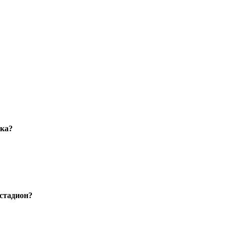
ака?
стадион?