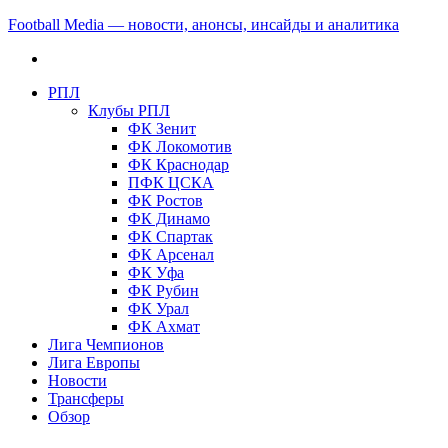
Football Media — новости, анонсы, инсайды и аналитика
РПЛ
Клубы РПЛ
ФК Зенит
ФК Локомотив
ФК Краснодар
ПФК ЦСКА
ФК Ростов
ФК Динамо
ФК Спартак
ФК Арсенал
ФК Уфа
ФК Рубин
ФК Урал
ФК Ахмат
Лига Чемпионов
Лига Европы
Новости
Трансферы
Обзор