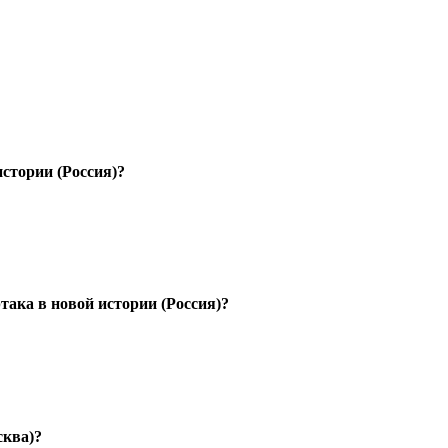
стории (Россия)?
ака в новой истории (Россия)?
сква)?