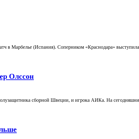
атч в Марбелье (Испания). Соперником «Краснодара» выступила
ер Олссон
 полузащитника сборной Швеции, и игрока АИКа. На сегодняшн
альше