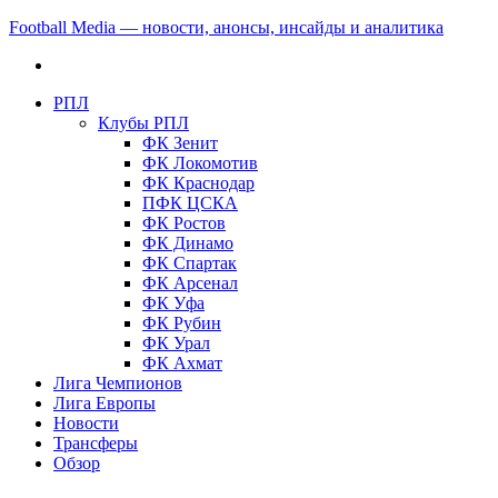
Football Media — новости, анонсы, инсайды и аналитика
РПЛ
Клубы РПЛ
ФК Зенит
ФК Локомотив
ФК Краснодар
ПФК ЦСКА
ФК Ростов
ФК Динамо
ФК Спартак
ФК Арсенал
ФК Уфа
ФК Рубин
ФК Урал
ФК Ахмат
Лига Чемпионов
Лига Европы
Новости
Трансферы
Обзор