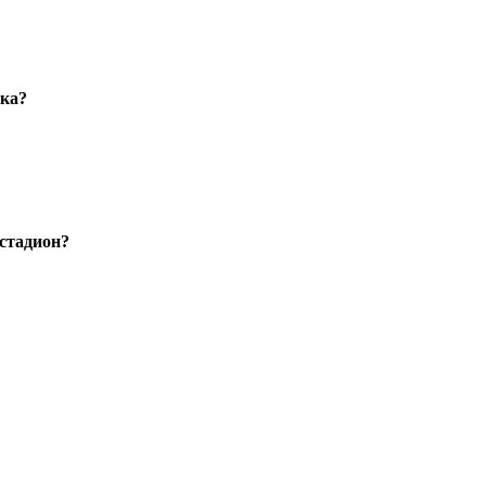
ака?
стадион?