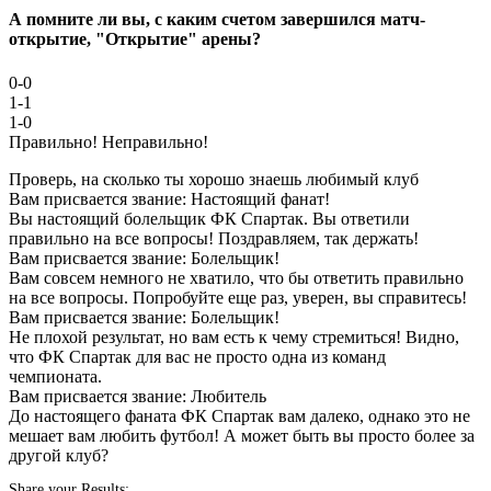
А помните ли вы, с каким счетом завершился матч-
открытие, "Открытие" арены?
0-0
1-1
1-0
Правильно!
Неправильно!
Проверь, на сколько ты хорошо знаешь любимый клуб
Вам присвается звание: Настоящий фанат!
Вы настоящий болельщик ФК Спартак. Вы ответили
правильно на все вопросы! Поздравляем, так держать!
Вам присвается звание: Болельщик!
Вам совсем немного не хватило, что бы ответить правильно
на все вопросы. Попробуйте еще раз, уверен, вы справитесь!
Вам присвается звание: Болельщик!
Не плохой результат, но вам есть к чему стремиться! Видно,
что ФК Спартак для вас не просто одна из команд
чемпионата.
Вам присвается звание: Любитель
До настоящего фаната ФК Спартак вам далеко, однако это не
мешает вам любить футбол! А может быть вы просто более за
другой клуб?
Share your Results: