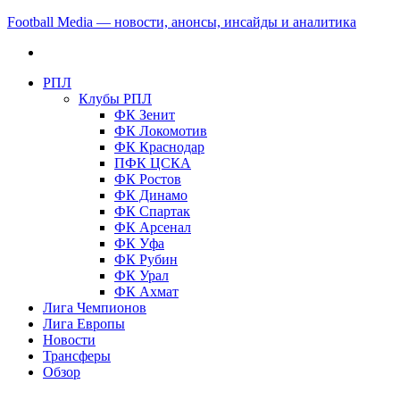
Football Media — новости, анонсы, инсайды и аналитика
РПЛ
Клубы РПЛ
ФК Зенит
ФК Локомотив
ФК Краснодар
ПФК ЦСКА
ФК Ростов
ФК Динамо
ФК Спартак
ФК Арсенал
ФК Уфа
ФК Рубин
ФК Урал
ФК Ахмат
Лига Чемпионов
Лига Европы
Новости
Трансферы
Обзор