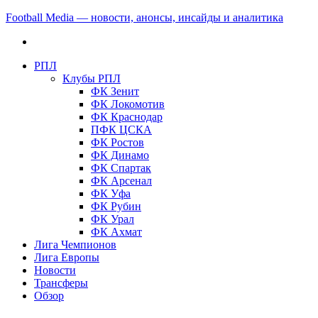
Football Media — новости, анонсы, инсайды и аналитика
РПЛ
Клубы РПЛ
ФК Зенит
ФК Локомотив
ФК Краснодар
ПФК ЦСКА
ФК Ростов
ФК Динамо
ФК Спартак
ФК Арсенал
ФК Уфа
ФК Рубин
ФК Урал
ФК Ахмат
Лига Чемпионов
Лига Европы
Новости
Трансферы
Обзор