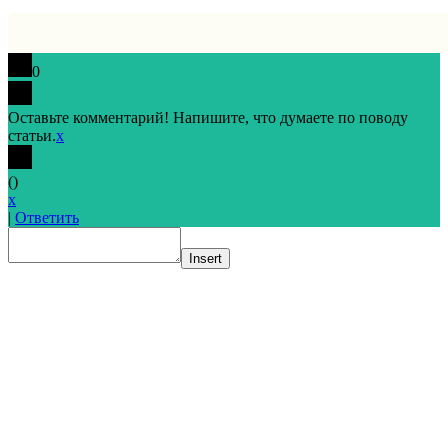
0
Оставьте комментарий! Напишите, что думаете по поводу
статьи.
x
(
)
x
|
Ответить
Insert