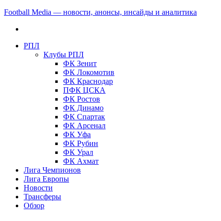
Football Media — новости, анонсы, инсайды и аналитика
РПЛ
Клубы РПЛ
ФК Зенит
ФК Локомотив
ФК Краснодар
ПФК ЦСКА
ФК Ростов
ФК Динамо
ФК Спартак
ФК Арсенал
ФК Уфа
ФК Рубин
ФК Урал
ФК Ахмат
Лига Чемпионов
Лига Европы
Новости
Трансферы
Обзор