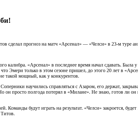
би!
ов сделал прогноз на матч «Арсенал» — «Челси» в 23-м туре ан
кого калибра. «Арсенал» в последнее время начал сдавать. Была 
, что Эмери только в этом сезоне пришел, до этого 20 лет в «Арсе
 не такой мощный, как у конкурентов.
. Соперники научились справляться с Азаром, его держат, закры
о он просто полгода потерял в «Милане». Не знаю, готов ли он и
й. Команды будут играть на результат. «Челси» закроется, будет
 Титов.