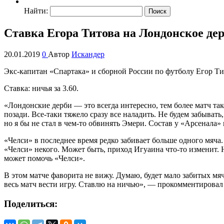
Найти:
Ставка Егора Титова на Лондонское дер
20.01.2019
0
Автор
Искандер
Экс-капитан «Спартака» и сборной России по футболу Егор Тит
Ставка: ничья за 3.60.
«Лондонские дерби — это всегда интересно, тем более матч та
позади. Все-таки тяжело сразу все наладить. Не будем забывать
но я бы не стал в чем-то обвинять Эмери. Состав у «Арсенала»
«Челси» в последнее время редко забивает больше одного мяча
«Челси» некого. Может быть, приход Игуаина что-то изменит. Н
может помочь «Челси».
В этом матче фаворита не вижу. Думаю, будет мало забитых мяче
весь матч вести игру. Ставлю на ничью», — прокомментировал
Поделиться: