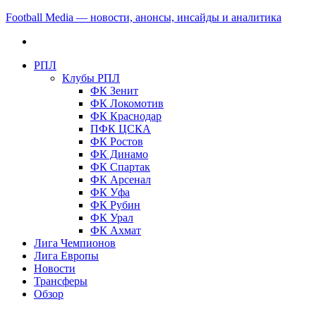
Football Media — новости, анонсы, инсайды и аналитика
РПЛ
Клубы РПЛ
ФК Зенит
ФК Локомотив
ФК Краснодар
ПФК ЦСКА
ФК Ростов
ФК Динамо
ФК Спартак
ФК Арсенал
ФК Уфа
ФК Рубин
ФК Урал
ФК Ахмат
Лига Чемпионов
Лига Европы
Новости
Трансферы
Обзор