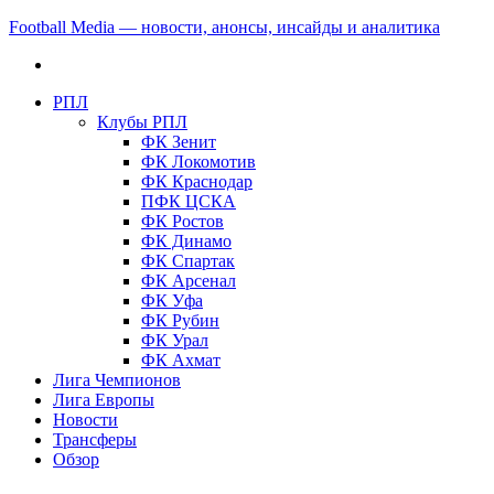
Football Media — новости, анонсы, инсайды и аналитика
РПЛ
Клубы РПЛ
ФК Зенит
ФК Локомотив
ФК Краснодар
ПФК ЦСКА
ФК Ростов
ФК Динамо
ФК Спартак
ФК Арсенал
ФК Уфа
ФК Рубин
ФК Урал
ФК Ахмат
Лига Чемпионов
Лига Европы
Новости
Трансферы
Обзор