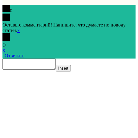
0
Оставьте комментарий! Напишите, что думаете по поводу
статьи.
x
(
)
x
|
Ответить
Insert