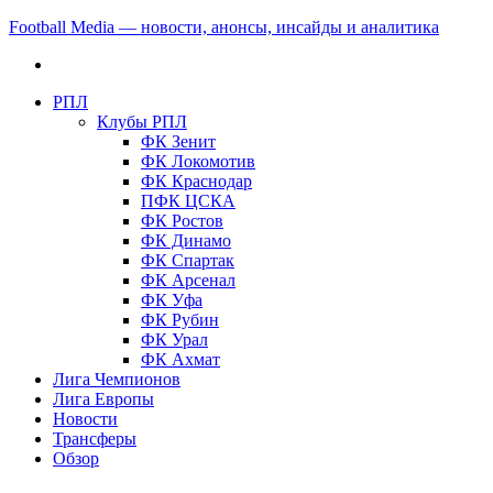
Football Media — новости, анонсы, инсайды и аналитика
РПЛ
Клубы РПЛ
ФК Зенит
ФК Локомотив
ФК Краснодар
ПФК ЦСКА
ФК Ростов
ФК Динамо
ФК Спартак
ФК Арсенал
ФК Уфа
ФК Рубин
ФК Урал
ФК Ахмат
Лига Чемпионов
Лига Европы
Новости
Трансферы
Обзор