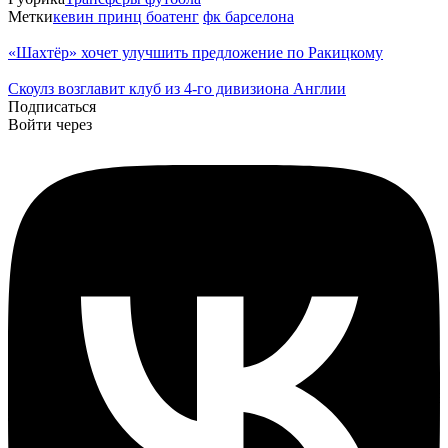
Метки
кевин принц боатенг
фк барселона
«Шахтёр» хочет улучшить предложение по Ракицкому
Cкоулз возглавит клуб из 4-го дивизиона Англии
Подписаться
Войти через