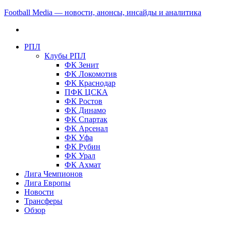
Football Media — новости, анонсы, инсайды и аналитика
РПЛ
Клубы РПЛ
ФК Зенит
ФК Локомотив
ФК Краснодар
ПФК ЦСКА
ФК Ростов
ФК Динамо
ФК Спартак
ФК Арсенал
ФК Уфа
ФК Рубин
ФК Урал
ФК Ахмат
Лига Чемпионов
Лига Европы
Новости
Трансферы
Обзор