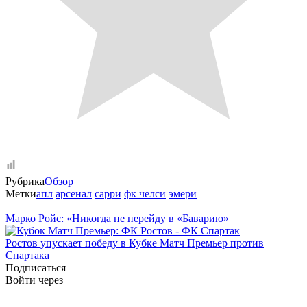
Рубрика
Обзор
Метки
апл
арсенал
сарри
фк челси
эмери
Марко Ройс: «Никогда не перейду в «Баварию»
Ростов упускает победу в Кубке Матч Премьер против
Спартака
Подписаться
Войти через