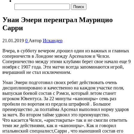
Найти:
Унаи Эмери переиграл Маурицио
Сарри
21.01.2019
0
Автор
Искандер
Вчера, в субботу вечером ,прошел один из важных и главных
соперничеств в Лондоне между Арсеналом и Челси.
Соперничество между этими клубами берет свое начало еще 9
ноября с 1907 года. Эти матчи всегда запоминаются игрой,
вчерашний не стал исключением.
Унаи Эмери подготовил своих ребят действовать очень
дисциплинировано и качественно на каждом участке поля,
выпуская боевой состав с Рэмси, который летом станет
игроком Ювентуса. За 22 минуты «канониры» семь раз
пробили по воротам из предела штрафной . Большое
преимущество ,за полтайма Арсенал выполнил норму ударов
за матч. Во втором тайме удвоил это преимущество.
Что касается Челси, «аристократы» так и не смогли ответить
теми же действиями, как и «канониры». Как и говорил
итальянский специалист,Сарри , что нынешний состав его