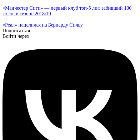
«Манчестер Сити» — первый клуб топ-5 лиг, забивший 100
голов в сезоне 2018\19
«Реал» нацелился на Бернарду Силву
Подписаться
Войти через