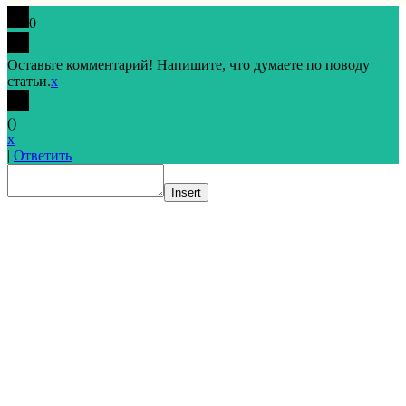
0
Оставьте комментарий! Напишите, что думаете по поводу
статьи.
x
(
)
x
|
Ответить
Insert