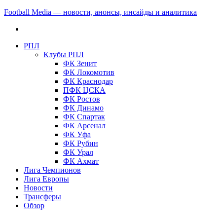
Football Media — новости, анонсы, инсайды и аналитика
РПЛ
Клубы РПЛ
ФК Зенит
ФК Локомотив
ФК Краснодар
ПФК ЦСКА
ФК Ростов
ФК Динамо
ФК Спартак
ФК Арсенал
ФК Уфа
ФК Рубин
ФК Урал
ФК Ахмат
Лига Чемпионов
Лига Европы
Новости
Трансферы
Обзор