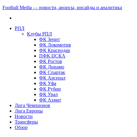
Football Media — новости, анонсы, инсайды и аналитика
РПЛ
Клубы РПЛ
ФК Зенит
ФК Локомотив
ФК Краснодар
ПФК ЦСКА
ФК Ростов
ФК Динамо
ФК Спартак
ФК Арсенал
ФК Уфа
ФК Рубин
ФК Урал
ФК Ахмат
Лига Чемпионов
Лига Европы
Новости
Трансферы
Обзор