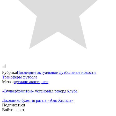
Рубрика
Последние актуальные футбольные новости
Трансферы футбола
Метки
лусиано акоста
псж
«Вулверхэмптон» установил рекорд клуба
Джовинко будет играть в «Аль-Хилаль»
Подписаться
Войти через