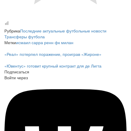
Рубрика
Последние актуальные футбольные новости
Трансферы футбола
Метки
исмаил сарра
ренн
фк милан
«Реал» потерпел поражение, проиграв «Жироне»
«Ювентус» готовит крупный контракт для де Лигта
Подписаться
Войти через