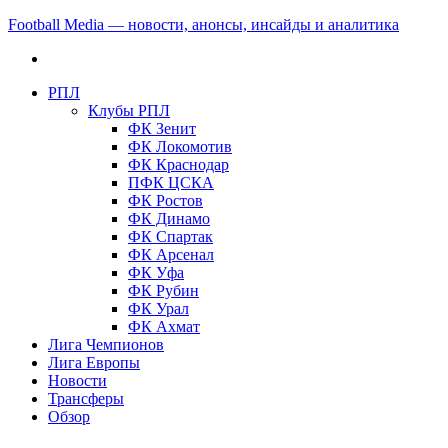
Football Media — новости, анонсы, инсайды и аналитика
РПЛ
Клубы РПЛ
ФК Зенит
ФК Локомотив
ФК Краснодар
ПФК ЦСКА
ФК Ростов
ФК Динамо
ФК Спартак
ФК Арсенал
ФК Уфа
ФК Рубин
ФК Урал
ФК Ахмат
Лига Чемпионов
Лига Европы
Новости
Трансферы
Обзор