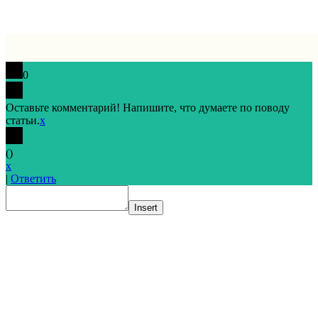
0
Оставьте комментарий! Напишите, что думаете по поводу
статьи.
x
(
)
x
|
Ответить
Insert