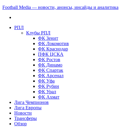
Football Media — новости, анонсы, инсайды и аналитика
РПЛ
Клубы РПЛ
ФК Зенит
ФК Локомотив
ФК Краснодар
ПФК ЦСКА
ФК Ростов
ФК Динамо
ФК Спартак
ФК Арсенал
ФК Уфа
ФК Рубин
ФК Урал
ФК Ахмат
Лига Чемпионов
Лига Европы
Новости
Трансферы
Обзор