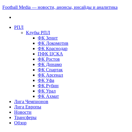
Football Media — новости, анонсы, инсайды и аналитика
РПЛ
Клубы РПЛ
ФК Зенит
ФК Локомотив
ФК Краснодар
ПФК ЦСКА
ФК Ростов
ФК Динамо
ФК Спартак
ФК Арсенал
ФК Уфа
ФК Рубин
ФК Урал
ФК Ахмат
Лига Чемпионов
Лига Европы
Новости
Трансферы
Обзор