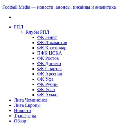
Football Media — новости, анонсы, инсайды и аналитика
РПЛ
Клубы РПЛ
ФК Зенит
ФК Локомотив
ФК Краснодар
ПФК ЦСКА
ФК Ростов
ФК Динамо
ФК Спартак
ФК Арсенал
ФК Уфа
ФК Рубин
ФК Урал
ФК Ахмат
Лига Чемпионов
Лига Европы
Новости
Трансферы
Обзор